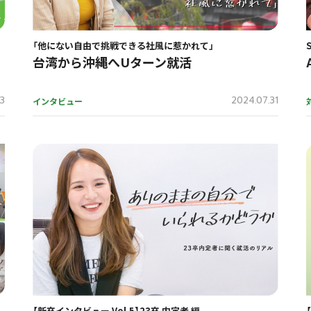
「他にない自由で挑戦できる社風に惹かれて」
台湾から沖縄へUターン就活
23
2024.07.31
インタビュー
【新卒インタビュー Vol.5】23卒 内定者 編