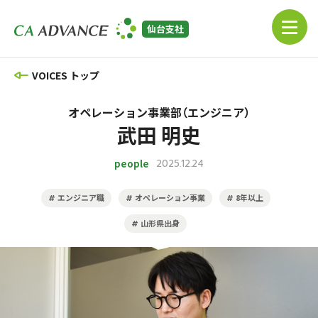
仙台支社
VOICES トップ
オペレーション事業部（エンジニア）
武田 明史
people
2025.12.24
エンジニア職
オペレーション事業
8年以上
#
#
#
山形県出身
#